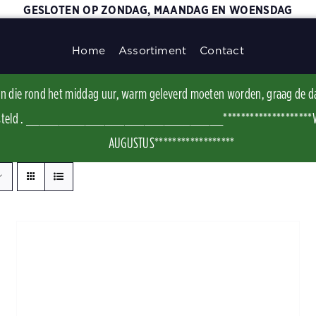
GESLOTEN OP ZONDAG, MAANDAG EN WOENSDAG
Home
Assortiment
Contact
ggen die rond het middag uur, warm geleverd moeten worden, graag de d
t besteld . ______________________________********************WI
AUGUSTUS******************