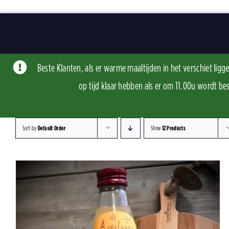
Skip
to
content
Beste Klanten, als er warme maaltijden in het verschiet li
op tijd klaar hebben als er om 11.00u word
Sort by
Default Order
Show
12 Products