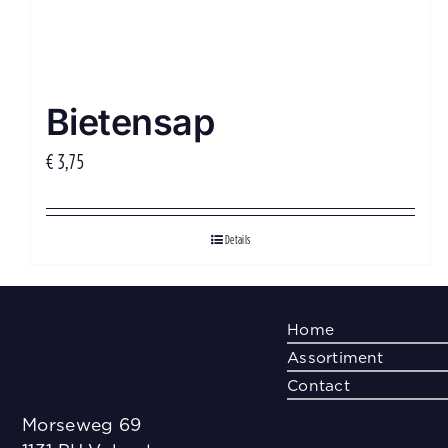
Bietensap
€
3,75
Details
Home
Assortiment
Contact
Morseweg 69