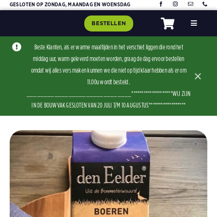
Skip
GESLOTEN OP ZONDAG, MAANDAG EN WOENSDAG
to
BESTELLEN
Toggle
content
Navigat
Home
Beste Klanten, als er warme maaltijden in het verschiet liggen die rond het
middag uur, warm geleverd moeten worden, graag de dag ervoor bestellen
Assorti
omdat wij alles vers maken kunnen we die niet op tijd klaar hebben als er om
×
Contact
11.00u wordt besteld .
______________________________********************WIJ ZIJN
IN DE BOUWVAK GESLOTEN VAN 20 JULI T/M 10 AUGUSTUS******************