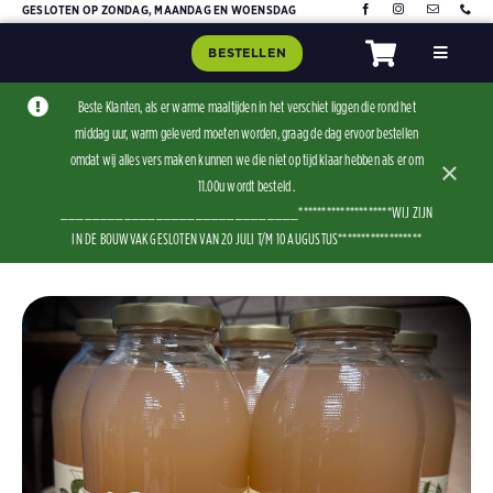
Skip
GESLOTEN OP ZONDAG, MAANDAG EN WOENSDAG
to
BESTELLEN
Toggle
content
Navigat
Home
Beste Klanten, als er warme maaltijden in het verschiet liggen die rond het
middag uur, warm geleverd moeten worden, graag de dag ervoor bestellen
Assorti
omdat wij alles vers maken kunnen we die niet op tijd klaar hebben als er om
×
Contact
11.00u wordt besteld .
______________________________********************WIJ ZIJN
IN DE BOUWVAK GESLOTEN VAN 20 JULI T/M 10 AUGUSTUS******************