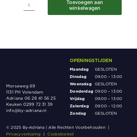
Toevoegen aan
winkelwagen
Appelsap
uit
de
Beemster
per
liter
aantal
OPENINGSTIJDEN
Maandag
GESLOTEN
Dinsdag
09:00 – 13:00
Woensdag
GESLOTEN
Morseweg 69
Donderdag
09:00 – 13:00
1131 PH Volendam
Adriana 06 28 41 56 25
Vrijdag
09:00 – 13:00
Keuken 0299 72 31 39
Zaterdag
09:00 – 12:00
info@by-adriana.nl
Zondag
GESLOTEN
© 2025 By-Adriana | Alle Rechten Voorbehouden |
Privacyverklaring
|
Cookiebeleid