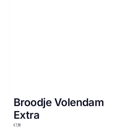
Broodje Volendam
Extra
€
7,98