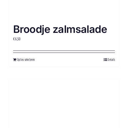
Broodje zalmsalade
€
6,50
Opties selecteren
Details