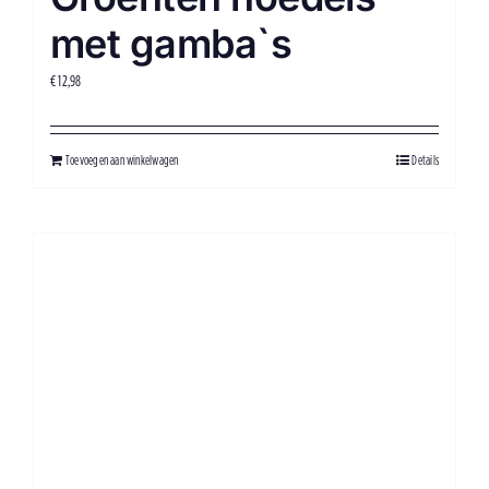
met gamba`s
€
12,98
Toevoegen aan winkelwagen
Details