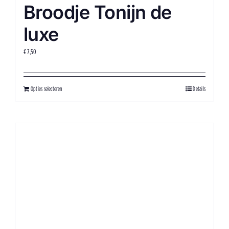
Broodje Tonijn de
luxe
€
7,50
Opties selecteren
Details