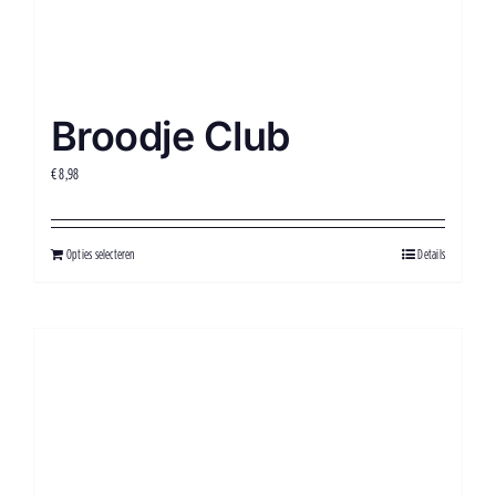
Broodje Club
€
8,98
Opties selecteren
Details