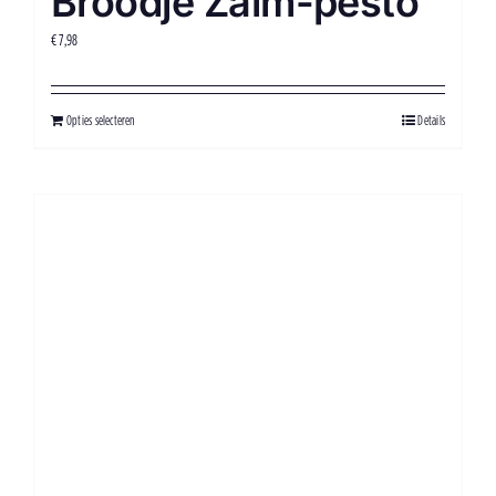
Broodje Zalm-pesto
€
7,98
Opties selecteren
Details