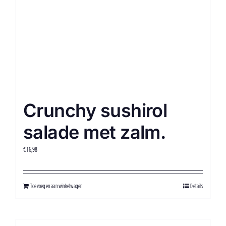
Crunchy sushirol
salade met zalm.
€
16,98
Toevoegen aan winkelwagen
Details