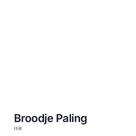
Broodje Paling
€
8,98