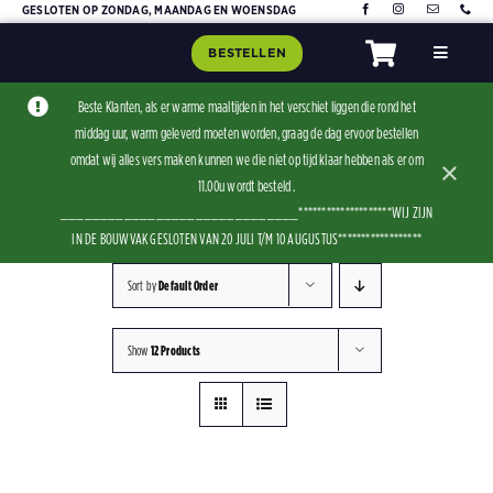
Skip
GESLOTEN OP ZONDAG, MAANDAG EN WOENSDAG
to
BESTELLEN
Toggle
content
Navigat
Home
Beste Klanten, als er warme maaltijden in het verschiet liggen die rond het
middag uur, warm geleverd moeten worden, graag de dag ervoor bestellen
Assorti
omdat wij alles vers maken kunnen we die niet op tijd klaar hebben als er om
×
Contact
11.00u wordt besteld .
______________________________********************WIJ ZIJN
IN DE BOUWVAK GESLOTEN VAN 20 JULI T/M 10 AUGUSTUS******************
Sort by
Default Order
Show
12 Products