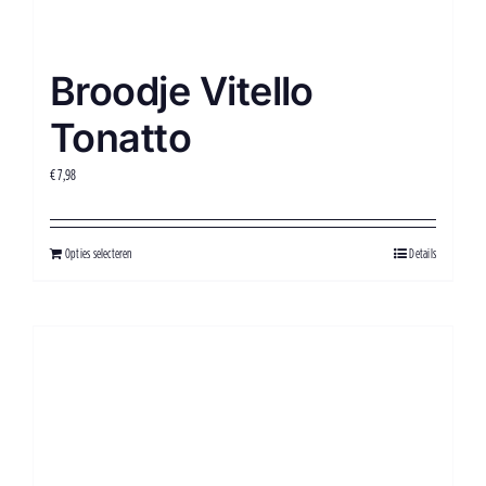
Broodje Vitello
Tonatto
€
7,98
Opties selecteren
Details