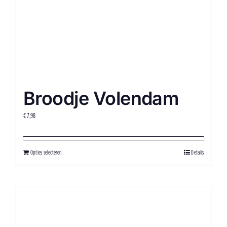
Broodje Volendam
€
7,98
Opties selecteren
Details