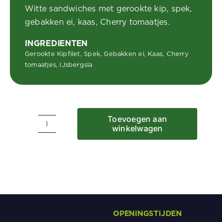
Witte sandwiches met gerookte kip, spek,
gebakken ei, kaas, Cherry tomaatjes.
INGREDIENTEN
Gerookte Kipfilet, Spek, Gebakken ei, Kaas, Cherry
tomaatjes, IJsbergsla
Toevoegen aan
winkelwagen
Mini
Club
sandwich
per
8
stuks
€14,50
aantal
OPENINGSTIJDEN