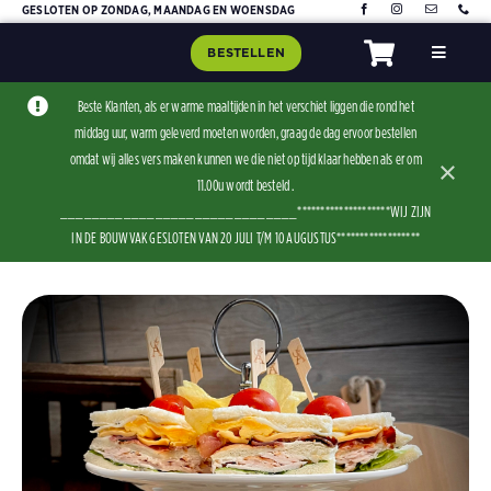
Skip
GESLOTEN OP ZONDAG, MAANDAG EN WOENSDAG
to
BESTELLEN
Toggle
content
Navigat
Home
Beste Klanten, als er warme maaltijden in het verschiet liggen die rond het
middag uur, warm geleverd moeten worden, graag de dag ervoor bestellen
Assorti
omdat wij alles vers maken kunnen we die niet op tijd klaar hebben als er om
×
Contact
11.00u wordt besteld .
______________________________********************WIJ ZIJN
IN DE BOUWVAK GESLOTEN VAN 20 JULI T/M 10 AUGUSTUS******************