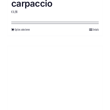
carpaccio
€
6,98
Opties selecteren
Details