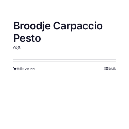
Broodje Carpaccio
Pesto
€
6,98
Opties selecteren
Details