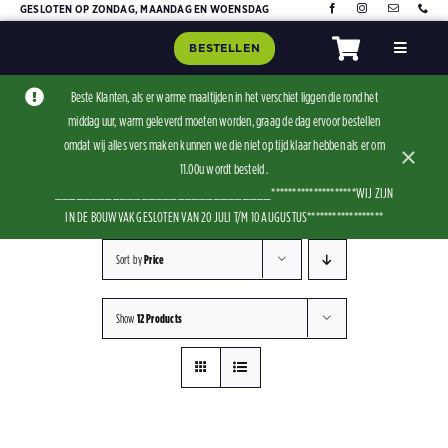
Skip
GESLOTEN OP ZONDAG, MAANDAG EN WOENSDAG
to
BESTELLEN
Toggle
content
Navigat
Home
Beste Klanten, als er warme maaltijden in het verschiet liggen die rond het
middag uur, warm geleverd moeten worden, graag de dag ervoor bestellen
Assorti
omdat wij alles vers maken kunnen we die niet op tijd klaar hebben als er om
×
Contact
11.00u wordt besteld .
______________________________********************WIJ ZIJN
IN DE BOUWVAK GESLOTEN VAN 20 JULI T/M 10 AUGUSTUS******************
Sort by
Price
Show
12 Products