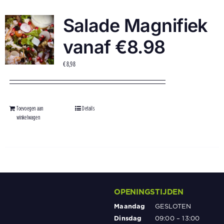
Salade Magnifiek
vanaf €8.98
€
8,98
Toevoegen aan
Details
winkelwagen
OPENINGSTIJDEN
Maandag
GESLOTEN
Dinsdag
09:00 – 13:00