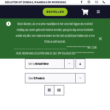
Skip
GESLOTEN OP ZONDAG, MAANDAG EN WOENSDAG
to
BESTELLEN
Toggle
content
Navigat
Home
Beste Klanten, als er warme maaltijden in het verschiet liggen die rond het
middag uur, warm geleverd moeten worden, graag de dag ervoor bestellen
Assorti
omdat wij alles vers maken kunnen we die niet op tijd klaar hebben als er om
×
Contact
11.00u wordt besteld .
______________________________********************WIJ ZIJN
IN DE BOUWVAK GESLOTEN VAN 20 JULI T/M 10 AUGUSTUS******************
Sort by
Default Order
Show
12 Products