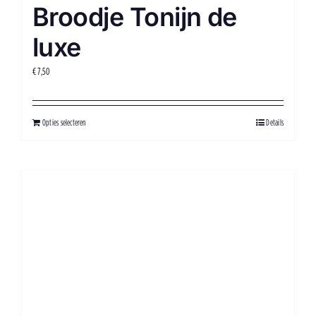
Broodje Tonijn de
luxe
€
7,50
Opties selecteren
Details