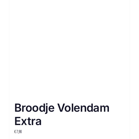
Broodje Volendam
Extra
€
7,98