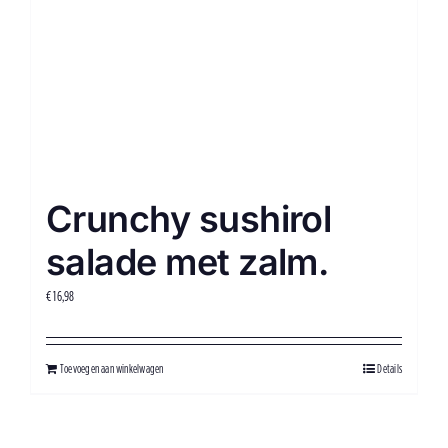
Crunchy sushirol
salade met zalm.
€
16,98
Toevoegen aan winkelwagen
Details