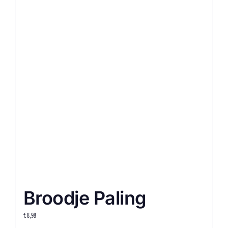
Broodje Paling
€
8,98