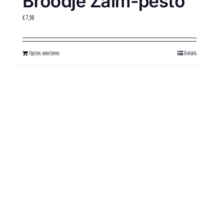
Broodje Zalm-pesto
€
7,98
Opties selecteren
Details