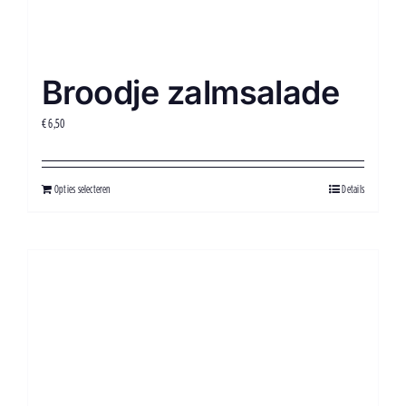
Broodje zalmsalade
€
6,50
Opties selecteren
Details