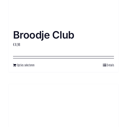
Broodje Club
€
8,98
Opties selecteren
Details