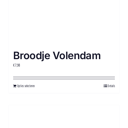
Broodje Volendam
€
7,98
Opties selecteren
Details