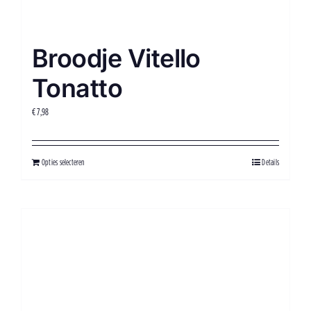
Broodje Vitello
Tonatto
€
7,98
Opties selecteren
Details