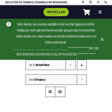
Skip
GESLOTEN OP ZONDAG, MAANDAG EN WOENSDAG
to
BESTELLEN
Toggle
content
Navigat
Home
Beste Klanten, als er warme maaltijden in het verschiet liggen die rond het
middag uur, warm geleverd moeten worden, graag de dag ervoor bestellen
Assorti
omdat wij alles vers maken kunnen we die niet op tijd klaar hebben als er om
×
Contact
11.00u wordt besteld .
______________________________********************WIJ ZIJN
IN DE BOUWVAK GESLOTEN VAN 20 JULI T/M 10 AUGUSTUS******************
Sort by
Default Order
Show
12 Products