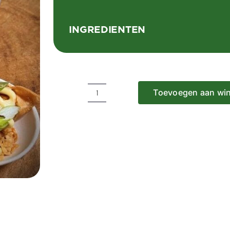
INGREDIENTEN
Toevoegen aan wi
NIEUW:
Vegetarische
gyoza
hapjes
vanaf
10
stuks
1.50