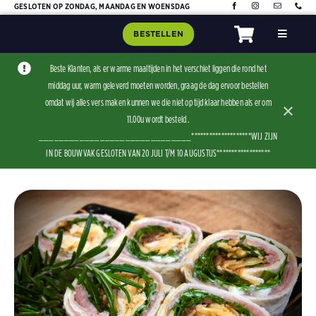
Skip
GESLOTEN OP ZONDAG, MAANDAG EN WOENSDAG
to
BESTELLEN
Toggle
content
Navigat
Home
Beste Klanten, als er warme maaltijden in het verschiet liggen die rond het
middag uur, warm geleverd moeten worden, graag de dag ervoor bestellen
Assorti
omdat wij alles vers maken kunnen we die niet op tijd klaar hebben als er om
×
Contact
11.00u wordt besteld .
______________________________********************WIJ ZIJN
IN DE BOUWVAK GESLOTEN VAN 20 JULI T/M 10 AUGUSTUS******************