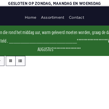
GESLOTEN OP ZONDAG, MAANDAG EN WOENSDAG
Home
Assortiment
Contact
ggen die rond het middag uur, warm geleverd moeten worden, graag de d
t besteld . ______________________________********************WI
AUGUSTUS******************