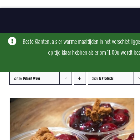
Skip
to
content
Beste Klanten, als er warme maaltijden in het verschiet li
op tijd klaar hebben als er om 11.00u word
Sort by
Default Order
Show
12 Products