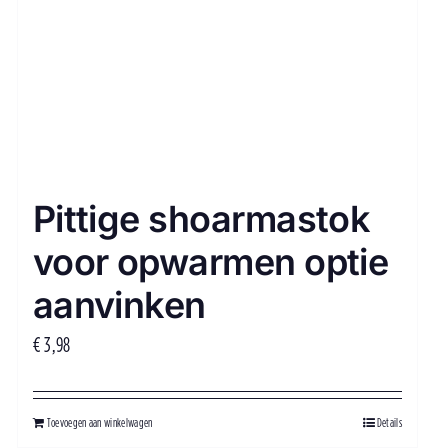
Pittige shoarmastok
voor opwarmen optie
aanvinken
€
3,98
Toevoegen aan winkelwagen
Details