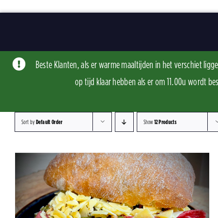
Skip
to
content
Beste Klanten, als er warme maaltijden in het verschiet li
op tijd klaar hebben als er om 11.00u word
Sort by
Default Order
Show
12 Products