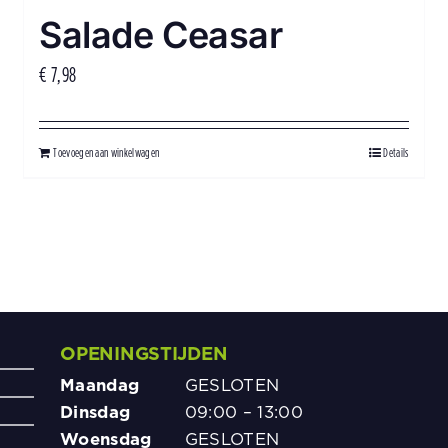
Salade Ceasar
€
7,98
Toevoegen aan winkelwagen
Details
OPENINGSTIJDEN
Kant en 
vakantie
Maandag
GESLOTEN
spaghett
Dinsdag
09:00 – 13:00
Woensdag
GESLOTEN
5