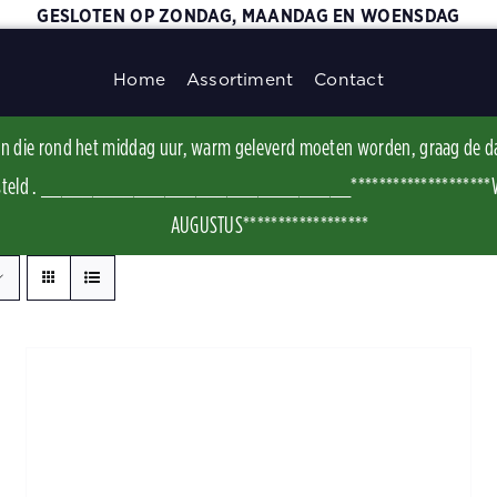
GESLOTEN OP ZONDAG, MAANDAG EN WOENSDAG
Home
Assortiment
Contact
ggen die rond het middag uur, warm geleverd moeten worden, graag de d
t besteld . ______________________________********************WI
AUGUSTUS******************