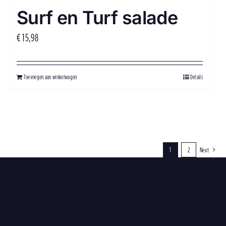
Surf en Turf salade
€
15,98
Toevoegen aan winkelwagen
Details
1
2
Next
klaar ✅ voor de
❤️😋
. Onze lekkere
12
0
i saus!!! 🍝
0