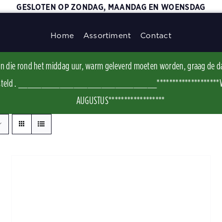
GESLOTEN OP ZONDAG, MAANDAG EN WOENSDAG
Home
Assortiment
Contact
ggen die rond het middag uur, warm geleverd moeten worden, graag de d
t besteld . ______________________________********************WI
AUGUSTUS******************