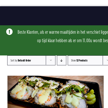
Skip
to
content
Beste Klanten, als er warme maaltijden in het verschiet li
op tijd klaar hebben als er om 11.00u word
Sort by
Default Order
Show
12 Products