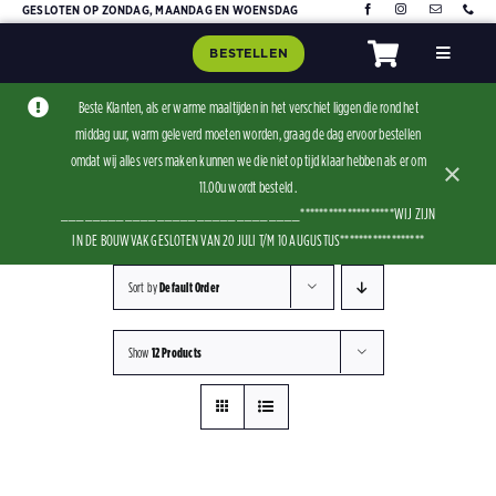
Skip
GESLOTEN OP ZONDAG, MAANDAG EN WOENSDAG
to
BESTELLEN
Toggle
content
Navigat
Home
Beste Klanten, als er warme maaltijden in het verschiet liggen die rond het
middag uur, warm geleverd moeten worden, graag de dag ervoor bestellen
Assorti
omdat wij alles vers maken kunnen we die niet op tijd klaar hebben als er om
×
Contact
11.00u wordt besteld .
______________________________********************WIJ ZIJN
IN DE BOUWVAK GESLOTEN VAN 20 JULI T/M 10 AUGUSTUS******************
Sort by
Default Order
Show
12 Products