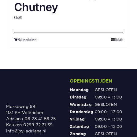
Chutney
€
6,98
Opties selecteren
Details
OPENINGSTIJDEN
Maandag
GESLOTEN
Dinsdag
09:00 – 13:00
Woensdag
GESLOTEN
Morseweg 69
Donderdag
09:00 – 13:00
1131 PH Volendam
Adriana 06 28 41 56 25
Vrijdag
09:00 – 13:00
Keuken 0299 72 31 39
Zaterdag
09:00 – 12:00
info@by-adriana.nl
Zondag
GESLOTEN