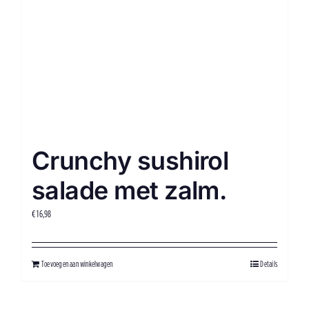
Crunchy sushirol
salade met zalm.
€
16,98
Toevoegen aan winkelwagen
Details