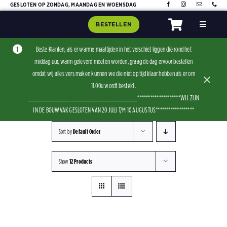
Skip
GESLOTEN OP ZONDAG, MAANDAG EN WOENSDAG
to
BESTELLEN
Toggle
content
Navigat
Home
Beste Klanten, als er warme maaltijden in het verschiet liggen die rond het
middag uur, warm geleverd moeten worden, graag de dag ervoor bestellen
Assorti
omdat wij alles vers maken kunnen we die niet op tijd klaar hebben als er om
×
Contact
11.00u wordt besteld .
______________________________********************WIJ ZIJN
IN DE BOUWVAK GESLOTEN VAN 20 JULI T/M 10 AUGUSTUS******************
Sort by
Default Order
Show
12 Products