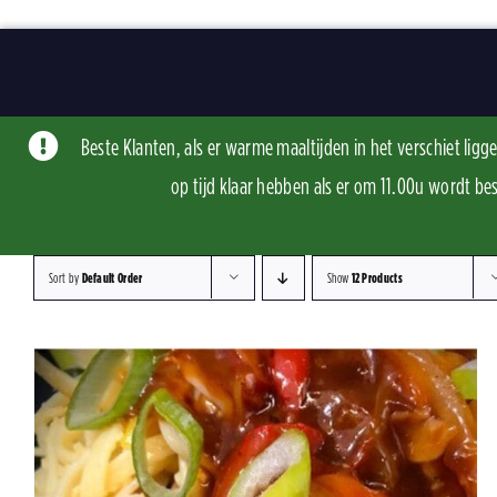
Skip
to
content
Beste Klanten, als er warme maaltijden in het verschiet li
op tijd klaar hebben als er om 11.00u word
Sort by
Default Order
Show
12 Products