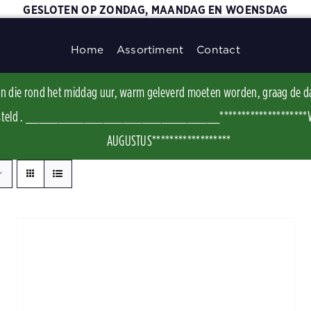
GESLOTEN OP ZONDAG, MAANDAG EN WOENSDAG
Home
Assortiment
Contact
ggen die rond het middag uur, warm geleverd moeten worden, graag de d
t besteld . ______________________________********************WI
AUGUSTUS******************