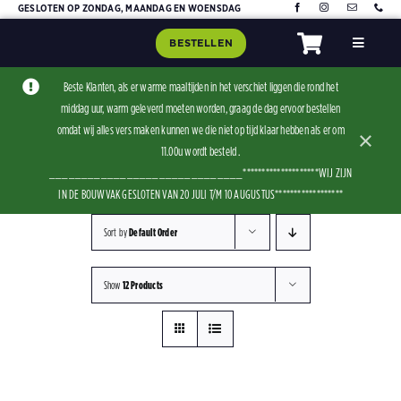
Skip
GESLOTEN OP ZONDAG, MAANDAG EN WOENSDAG
to
BESTELLEN
Toggle
content
Navigat
Home
Beste Klanten, als er warme maaltijden in het verschiet liggen die rond het
middag uur, warm geleverd moeten worden, graag de dag ervoor bestellen
Assorti
omdat wij alles vers maken kunnen we die niet op tijd klaar hebben als er om
×
Contact
11.00u wordt besteld .
______________________________********************WIJ ZIJN
IN DE BOUWVAK GESLOTEN VAN 20 JULI T/M 10 AUGUSTUS******************
Sort by
Default Order
Show
12 Products