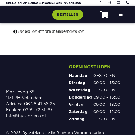
Skip
GESLOTEN OP ZONDAG, MAANDAG EN WOENSDAG
to
BESTELLEN
Toggle
content
Navigat
Home
Geen producten gevonden die aan je selectie voldoen.
Assorti
Contact
OPENINGSTIJDEN
Maandag
GESLOTEN
Dinsdag
09:00 – 13:00
Woensdag
GESLOTEN
Morseweg 69
Donderdag
09:00 – 13:00
1131 PH Volendam
Adriana 06 28 41 56 25
Vrijdag
09:00 – 13:00
Keuken 0299 72 31 39
Zaterdag
09:00 – 12:00
info@by-adriana.nl
Zondag
GESLOTEN
© 2025 By-Adriana | Alle Rechten Voorbehouden |