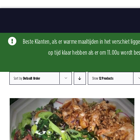
Skip
to
content
Beste Klanten, als er warme maaltijden in het verschiet li
op tijd klaar hebben als er om 11.00u word
Sort by
Default Order
Show
12 Products