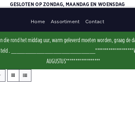
GESLOTEN OP ZONDAG, MAANDAG EN WOENSDAG
Home
Assortiment
Contact
ggen die rond het middag uur, warm geleverd moeten worden, graag de d
t besteld . ______________________________********************WI
AUGUSTUS******************