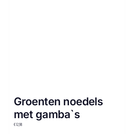
Groenten noedels
met gamba`s
€
12,98