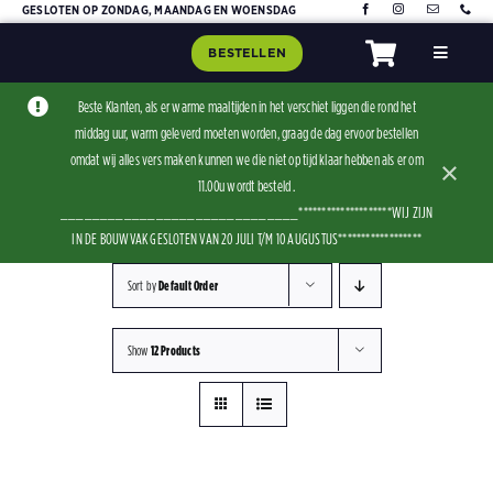
Skip
GESLOTEN OP ZONDAG, MAANDAG EN WOENSDAG
to
BESTELLEN
Toggle
content
Navigat
Home
Beste Klanten, als er warme maaltijden in het verschiet liggen die rond het
middag uur, warm geleverd moeten worden, graag de dag ervoor bestellen
Assorti
omdat wij alles vers maken kunnen we die niet op tijd klaar hebben als er om
×
Contact
11.00u wordt besteld .
______________________________********************WIJ ZIJN
IN DE BOUWVAK GESLOTEN VAN 20 JULI T/M 10 AUGUSTUS******************
Sort by
Default Order
Show
12 Products