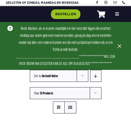
Skip
GESLOTEN OP ZONDAG, MAANDAG EN WOENSDAG
to
BESTELLEN
Toggle
content
Navigat
Home
Beste Klanten, als er warme maaltijden in het verschiet liggen die rond het
middag uur, warm geleverd moeten worden, graag de dag ervoor bestellen
Assorti
omdat wij alles vers maken kunnen we die niet op tijd klaar hebben als er om
×
Contact
11.00u wordt besteld .
______________________________********************WIJ ZIJN
IN DE BOUWVAK GESLOTEN VAN 20 JULI T/M 10 AUGUSTUS******************
Sort by
Default Order
Show
12 Products