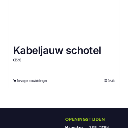
Kabeljauw schotel
€
15,98
Toevoegen aan winkelwagen
Details
OPENINGSTIJDEN
Maandag
GESLOTEN