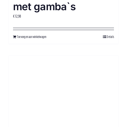
met gamba`s
€
12,98
Toevoegen aan winkelwagen
Details