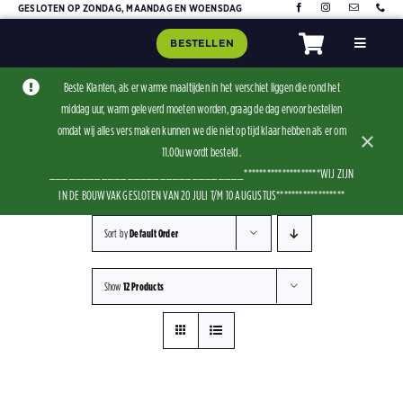
Skip
GESLOTEN OP ZONDAG, MAANDAG EN WOENSDAG
to
BESTELLEN
Toggle
content
Navigat
Home
Beste Klanten, als er warme maaltijden in het verschiet liggen die rond het
middag uur, warm geleverd moeten worden, graag de dag ervoor bestellen
Assorti
omdat wij alles vers maken kunnen we die niet op tijd klaar hebben als er om
×
Contact
11.00u wordt besteld .
______________________________********************WIJ ZIJN
IN DE BOUWVAK GESLOTEN VAN 20 JULI T/M 10 AUGUSTUS******************
Sort by
Default Order
Show
12 Products