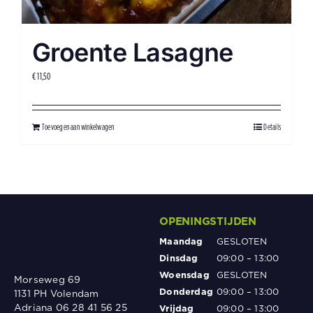
Groente Lasagne
€
11,50
Toevoegen aan winkelwagen
Details
OPENINGSTIJDEN
Maandag
GESLOTEN
Dinsdag
09:00 – 13:00
Woensdag
GESLOTEN
Morseweg 69
Donderdag
09:00 – 13:00
1131 PH Volendam
Adriana 06 28 41 56 25
Vrijdag
09:00 – 13:00