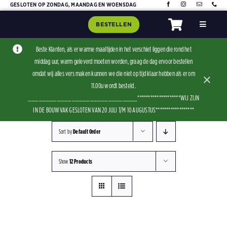
Skip
GESLOTEN OP ZONDAG, MAANDAG EN WOENSDAG
to
BESTELLEN
Toggle
content
Navigat
Home
Beste Klanten, als er warme maaltijden in het verschiet liggen die rond het
middag uur, warm geleverd moeten worden, graag de dag ervoor bestellen
Assorti
omdat wij alles vers maken kunnen we die niet op tijd klaar hebben als er om
×
Contact
11.00u wordt besteld .
______________________________********************WIJ ZIJN
IN DE BOUWVAK GESLOTEN VAN 20 JULI T/M 10 AUGUSTUS******************
Sort by
Default Order
Show
12 Products