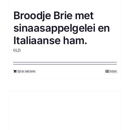
Broodje Brie met
sinaasappelgelei en
Italiaanse ham.
€
6,25
Opties selecteren
Details