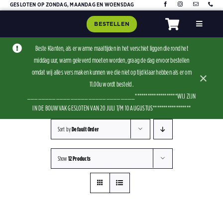
Skip
GESLOTEN OP ZONDAG, MAANDAG EN WOENSDAG
to
BESTELLEN
Toggle
content
Navigat
Home
Beste Klanten, als er warme maaltijden in het verschiet liggen die rond het
middag uur, warm geleverd moeten worden, graag de dag ervoor bestellen
Assorti
omdat wij alles vers maken kunnen we die niet op tijd klaar hebben als er om
×
Contact
11.00u wordt besteld .
______________________________********************WIJ ZIJN
IN DE BOUWVAK GESLOTEN VAN 20 JULI T/M 10 AUGUSTUS******************
Sort by
Default Order
Show
12 Products