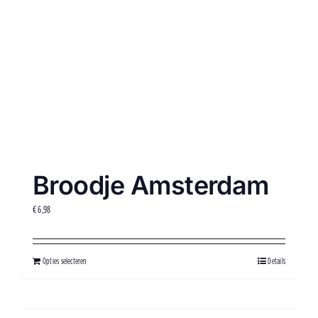
Broodje Amsterdam
€
6,98
Opties selecteren
Details