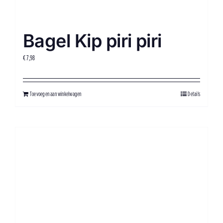
Bagel Kip piri piri
€
7,98
Toevoegen aan winkelwagen
Details